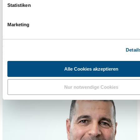
Statistiken
Marketing
Monika Huber
Wissenschaftlicher Beirat
Detail
Heilpraktikerin
Alle Cookies akzeptieren
Nur notwendige Cookies