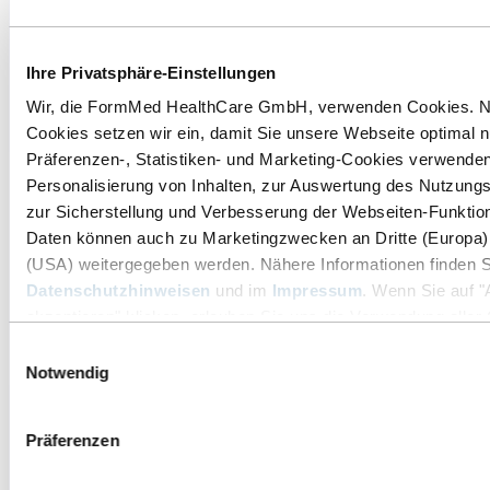
Ihre Privatsphäre-Einstellungen
Wir, die FormMed HealthCare GmbH, verwenden Cookies. 
Cookies setzen wir ein, damit Sie unsere Webseite optimal 
Präferenzen-, Statistiken- und Marketing-Cookies verwenden
Personalisierung von Inhalten, zur Auswertung des Nutzung
zur Sicherstellung und Verbesserung der Webseiten-Funktiona
Daten können auch zu Marketingzwecken an Dritte (Europa)
(USA) weitergegeben werden. Nähere Informationen finden S
Datenschutzhinweisen
und im
Impressum
. Wenn Sie auf "
akzeptieren" klicken, erlauben Sie uns die Verwendung aller 
beschriebenen Zwecke. Sie können Ihre Einstellungen jederz
Einwilligungsauswahl
Link "Cookie-Einstellungen" ändern. Diesen finden Sie ganz 
Notwendig
Informationsbereich auf unserer Webseite.
Präferenzen