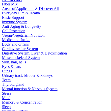
Fiber Mix
Areas of Application
Discover All
Everyday Life & Health
Basic Support
Immune System
Anti-Aging & Longevity
Cell Protection
Vegan/Vegetarian Nutrition
Medication Intake
Body and organs
Cardiovascular System
Digestive System, Liver & Detoxification
Musculoskeletal System
Skin, hair, nails
Eyes & ears
Lungs
Urinary tract, bladder & kidneys
Teeth
Thyroid gland
Mental function & Nervous System
Stress
Mind
Memory & Concentration
Sleep