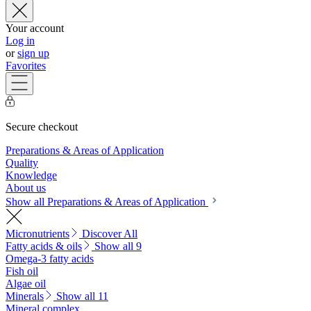
Your account
Log in
or
sign up
Favorites
Secure checkout
Preparations & Areas of Application
Quality
Knowledge
About us
Show all Preparations & Areas of Application
Micronutrients
Discover All
Fatty acids & oils
Show all 9
Omega-3 fatty acids
Fish oil
Algae oil
Minerals
Show all 11
Mineral complex