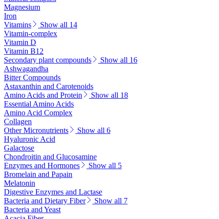
Magnesium
Iron
Vitamins
Show all 14
Vitamin-complex
Vitamin D
Vitamin B12
Secondary plant compounds
Show all 16
Ashwagandha
Bitter Compounds
Astaxanthin and Carotenoids
Amino Acids and Protein
Show all 18
Essential Amino Acids
Amino Acid Complex
Collagen
Other Micronutrients
Show all 6
Hyaluronic Acid
Galactose
Chondroitin and Glucosamine
Enzymes and Hormones
Show all 5
Bromelain and Papain
Melatonin
Digestive Enzymes and Lactase
Bacteria and Dietary Fiber
Show all 7
Bacteria and Yeast
Acacia Fiber