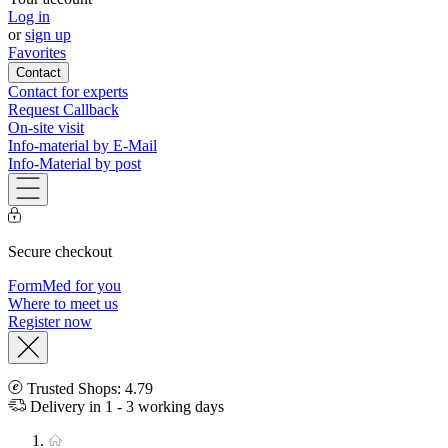
Log in
or
sign up
Favorites
Contact
Contact for experts
Request Callback
On-site visit
Info-material by E-Mail
Info-Material by post
Secure checkout
FormMed for you
Where to meet us
Register now
Trusted Shops: 4.79
Delivery in 1 - 3 working days